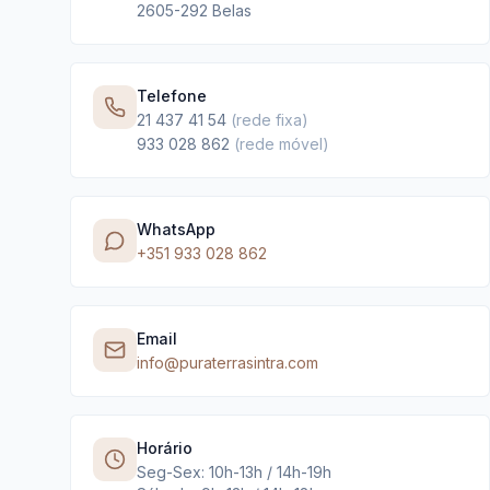
2605-292 Belas
Telefone
21 437 41 54
(rede fixa)
933 028 862
(rede móvel)
WhatsApp
+351 933 028 862
Email
info@puraterrasintra.com
Horário
Seg-Sex: 10h-13h / 14h-19h