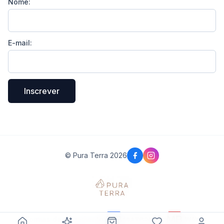
Nome:
E-mail:
Inscrever
©
Pura Terra
2026
Formas de pagamento: